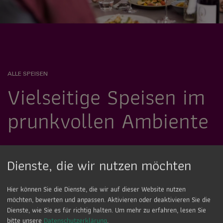
ALLE SPEISEN
Vielseitige Speisen im
prunkvollen Ambiente
Die kleine kulinarische Auszeit Zwischendurch oder der
Dienste, die wir nutzen möchten
ausgiebige Restaurantbesuch. Unsere Speisekarte
fasziniert jeden Gaumen.
Hier können Sie die Dienste, die wir auf dieser Website nutzen
möchten, bewerten und anpassen. Aktivieren oder deaktivieren Sie die
Speisen entdecken
Dienste, wie Sie es für richtig halten.
Um mehr zu erfahren, lesen Sie
bitte unsere
Datenschutzerklärung
.