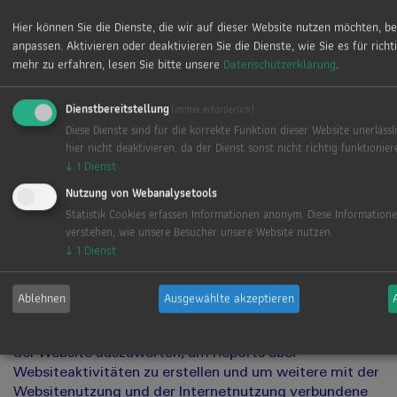
Grundlage von Art. 6 Abs. 1 lit. f DSGVO. Als Betreiber
Hier können Sie die Dienste, die wir auf dieser Website nutzen möchten, 
dieser Website haben wir ein berechtigtes Interesse an
anpassen. Aktivieren oder deaktivieren Sie die Dienste, wie Sie es für richt
der Analyse des Nutzerverhaltens, um unser
mehr zu erfahren, lesen Sie bitte unsere
Datenschutzerklärung
.
Webangebot und ggf. auch Werbung zu optimieren.
Dienstbereitstellung
(immer erforderlich)
IP-Anonymisierung
Diese Dienste sind für die korrekte Funktion dieser Website unerlässl
hier nicht deaktivieren, da der Dienst sonst nicht richtig funktionie
Wir setzen Google Analytics in Verbindung mit der
↓
1
Dienst
Funktion IP-Anonymisierung ein. Sie gewährleistet,
Nutzung von Webanalysetools
dass Google Ihre IP-Adresse innerhalb von
Statistik Cookies erfassen Informationen anonym. Diese Information
Mitgliedstaaten der Europäischen Union oder in
verstehen, wie unsere Besucher unsere Website nutzen.
anderen Vertragsstaaten des Abkommens über den
↓
1
Dienst
Europäischen Wirtschaftsraum vor der Übermittlung in
die USA kürzt. Es kann Ausnahmefälle geben, in denen
Google die volle IP-Adresse an einen Server in den USA
Ablehnen
Ausgewählte akzeptieren
überträgt und dort kürzt. In unserem Auftrag wird
Google diese Informationen benutzen, um Ihre Nutzung
der Website auszuwerten, um Reports über
Websiteaktivitäten zu erstellen und um weitere mit der
Websitenutzung und der Internetnutzung verbundene