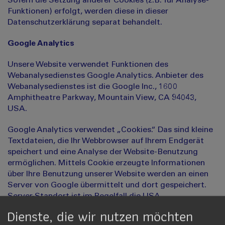
Sofern die Setzung anderer Cookies (z.B. für Analyse-
Funktionen) erfolgt, werden diese in dieser
Datenschutzerklärung separat behandelt.
Google Analytics
Unsere Website verwendet Funktionen des
Webanalysedienstes Google Analytics. Anbieter des
Webanalysedienstes ist die Google Inc., 1600
Amphitheatre Parkway, Mountain View, CA 94043,
USA.
Google Analytics verwendet „Cookies.“ Das sind kleine
Textdateien, die Ihr Webbrowser auf Ihrem Endgerät
speichert und eine Analyse der Website-Benutzung
ermöglichen. Mittels Cookie erzeugte Informationen
über Ihre Benutzung unserer Website werden an einen
Server von Google übermittelt und dort gespeichert.
Server-Standort ist im Regelfall die USA.
Dienste, die wir nutzen möchten
Das Setzen von Google-Analytics-Cookies erfolgt auf